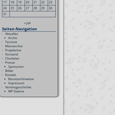
17
18
19
20
21
22
23
24
25
26
27
28
29
30
31
« Juli
Seiten-Navigation
Aktuelles
Archiv
Termine
Männerchor
Projektchor
Vorstand
Chorleiter
Presse
Sponsoren
Bilder
Kontakt
Benutzerhinweise
Impressum
Vereinsgeschichte
WP Galerie