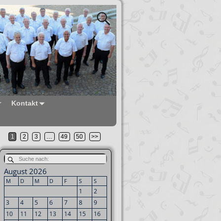
r
Kontakt
1
2
3
…
49
50
>>
August 2026
M
D
M
D
F
S
S
1
2
3
4
5
6
7
8
9
10
11
12
13
14
15
16